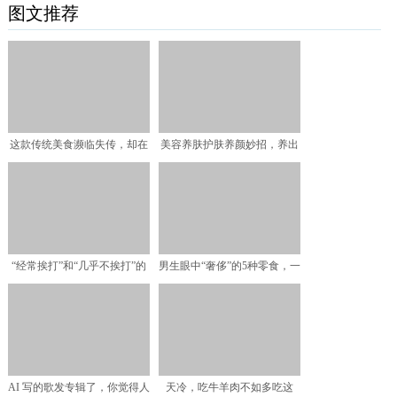
图文推荐
这款传统美食濒临失传，却在
美容养肤护肤养颜妙招，养出
大婶手里重获生机，买的
水嫩滑嫩肌肤
“经常挨打”和“几乎不挨打”的
男生眼中“奢侈”的5种零食，一
孩子，长大后的差距
个都没给女友买过的
AI 写的歌发专辑了，你觉得人
天冷，吃牛羊肉不如多吃这