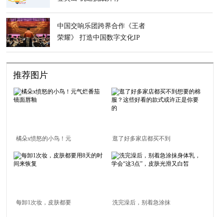
中国交响乐团跨界合作《王者
荣耀》 打造中国数字文化IP
推荐图片
橘朵x愤怒的小鸟！元
逛了好多家店都买不到
气烂番茄镜面唇釉
想要的棉服？这些好看
的款式或许正是你要的
每卸1次妆，皮肤都要
洗完澡后，别着急涂抹
用8天的时间来恢复
身体乳，学会“这3点”，