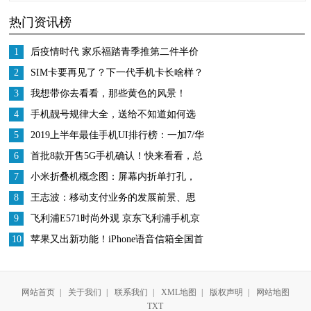
热门资讯榜
皮肤光滑又白皙
1
后疫情时代 家乐福踏青季推第二件半价
迎报复性消费
2
SIM卡要再见了？下一代手机卡长啥样？
3
我想带你去看看，那些黄色的风景！
4
手机靓号规律大全，送给不知道如何选
号的你
5
2019上半年最佳手机UI排行榜：一加7/华
为领衔
6
首批8款开售5G手机确认！快来看看，总
有一款你喜欢
7
小米折叠机概念图：屏幕内折单打孔，
后置双摄有2块屏幕
8
王志波：移动支付业务的发展前景、思
考与建议
9
飞利浦E571时尚外观 京东飞利浦手机京
东自营旗舰店售价279元
10
苹果又出新功能！iPhone语音信箱全国首
发，又是一次颠覆？
网站首页
|
关于我们
|
联系我们
|
XML地图
|
版权声明
|
网站地图
TXT