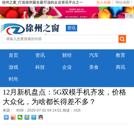
徐州之窗_打造徐州最全最可读的企业资讯平台之一
加入收藏
网站地图
广告
资讯
首页
资讯
财经
汽车
教育
游戏
科技
企业
美食
商讯
时尚
12月新机盘点：5G双模手机齐发，价格
大众化，为啥都长得差不多？
来源：
时间：2020-07-02 04:14:01
阅读：1928