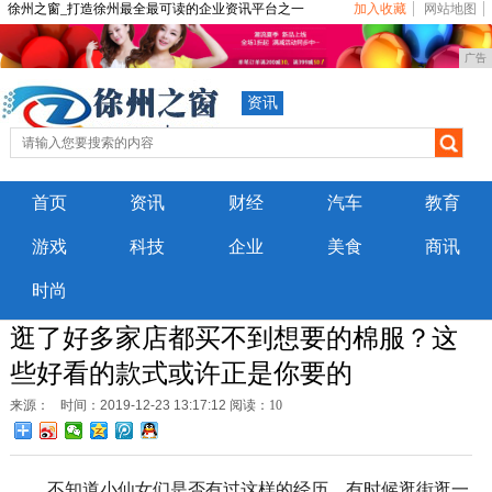
徐州之窗_打造徐州最全最可读的企业资讯平台之一
加入收藏
网站地图
广告
资讯
首页
资讯
财经
汽车
教育
游戏
科技
企业
美食
商讯
时尚
逛了好多家店都买不到想要的棉服？这
些好看的款式或许正是你要的
来源：
时间：2019-12-23 13:17:12
阅读：10
不知道小仙女们是否有过这样的经历，有时候逛街逛一