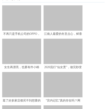
不再只是手机公司的OPPO，
江南人最爱的冬至点心，鲜香
又迈出了下一步
软糯，百吃不厌，口口都
女生再漂亮，也要有件小棉
2020流行“仙女烫”，做完秒变
袄，怕冷的小姐姐不用怕啦
小仙女
逛了好多家店都买不到想要的
“宫内记忆”真的存在吗？网
棉服？这些好看的款式或
友：我儿子说，妈妈肚子