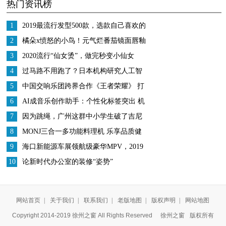
热门资讯榜
皮肤光滑又白皙
1
2019最流行发型500款，选款自己喜欢的
美美跨年
2
橘朵x愤怒的小鸟！元气烂番茄镜面唇釉
3
2020流行“仙女烫”，做完秒变小仙女
4
过马路不用跑了？日本机构研究人工智
能指挥交通
5
中国交响乐团跨界合作《王者荣耀》 打
造中国数字文化IP
6
AI成音乐创作助手：个性化标签突出 机
遇挑战并存
7
因为跳绳，广州这群中小学生破了吉尼
斯世界纪录、跳进了大银屏
8
MONJ三合一多功能料理机 乐享品质健
康生活
9
海口新能源车展领航级豪华MPV，2019
克莱斯勒大捷龙插电混动版
10
论新时代办公室的装修“姿势”
网站首页
|
关于我们
|
联系我们
|
老版地图
|
版权声明
|
网站地图
Copyright 2014-2019 徐州之窗 All Rights Reserved
徐州之窗
版权所有