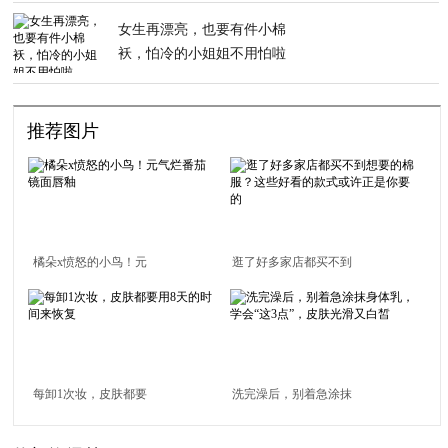
女生再漂亮，也要有件小棉
袄，怕冷的小姐姐不用怕啦
推荐图片
橘朵x愤怒的小鸟！元
逛了好多家店都买不到
气烂番茄镜面唇釉
想要的棉服？这些好看
的款式或许正是你要的
每卸1次妆，皮肤都要
洗完澡后，别着急涂抹
用8天的时间来恢复
身体乳，学会“这3点”，