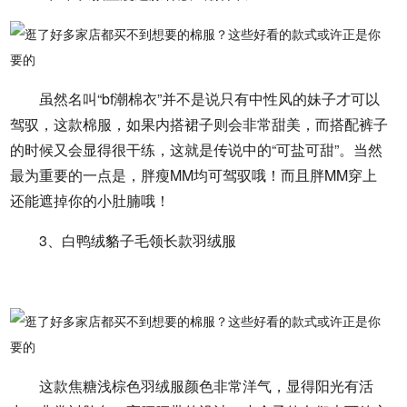
虽然名叫“bf潮棉衣”并不是说只有中性风的妹子才可以
驾驭，这款棉服，如果内搭裙子则会非常甜美，而搭配裤子
的时候又会显得很干练，这就是传说中的“可盐可甜”。当然
最为重要的一点是，胖瘦MM均可驾驭哦！而且胖MM穿上
还能遮掉你的小肚腩哦！
3、白鸭绒貉子毛领长款羽绒服
这款焦糖浅棕色羽绒服颜色非常洋气，显得阳光有活