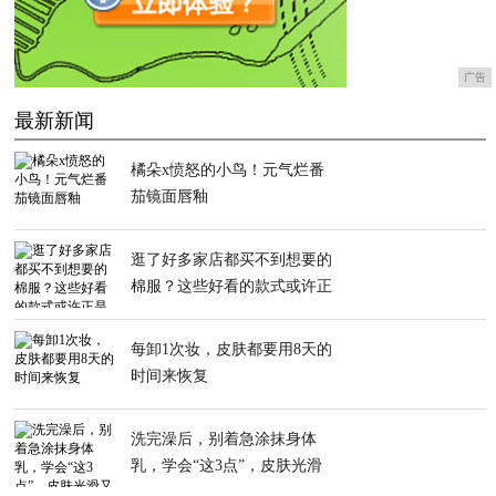
广告
最新新闻
橘朵x愤怒的小鸟！元气烂番
茄镜面唇釉
逛了好多家店都买不到想要的
棉服？这些好看的款式或许正
是你要的
每卸1次妆，皮肤都要用8天的
时间来恢复
洗完澡后，别着急涂抹身体
乳，学会“这3点”，皮肤光滑
又白皙