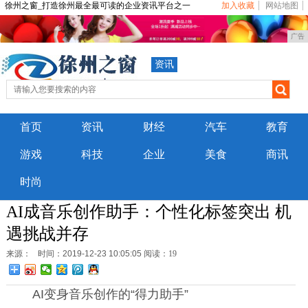
徐州之窗_打造徐州最全最可读的企业资讯平台之一
加入收藏
网站地图
广告
资讯
首页
资讯
财经
汽车
教育
游戏
科技
企业
美食
商讯
时尚
AI成音乐创作助手：个性化标签突出 机
遇挑战并存
来源：
时间：2019-12-23 10:05:05
阅读：19
AI变身音乐创作的“得力助手”