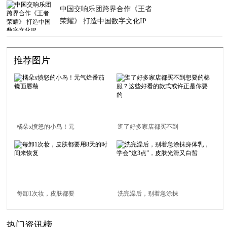
中国交响乐团跨界合作《王者
荣耀》 打造中国数字文化IP
推荐图片
橘朵x愤怒的小鸟！元
逛了好多家店都买不到
气烂番茄镜面唇釉
想要的棉服？这些好看
的款式或许正是你要的
每卸1次妆，皮肤都要
洗完澡后，别着急涂抹
用8天的时间来恢复
身体乳，学会“这3点”，
热门资讯榜
皮肤光滑又白皙