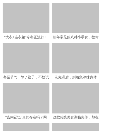
“大衣+连衣裙”今冬正流行！
新年常见的八种小零食，教你
保暖又好看，让你轻松
家常做法，准备起来备用
冬至节气，除了饺子，不妨试
洗完澡后，别着急涂抹身体
一试这馅料的包子，比吃
乳，学会“这3点”，皮肤
“宫内记忆”真的存在吗？网
这款传统美食濒临失传，却在
友：我儿子说，妈妈肚子
大婶手里重获生机，买的