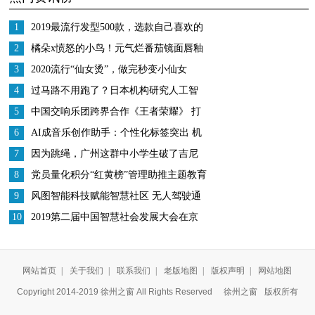
1
2019最流行发型500款，选款自己喜欢的
美美跨年
2
橘朵x愤怒的小鸟！元气烂番茄镜面唇釉
3
2020流行“仙女烫”，做完秒变小仙女
4
过马路不用跑了？日本机构研究人工智
能指挥交通
5
中国交响乐团跨界合作《王者荣耀》 打
造中国数字文化IP
6
AI成音乐创作助手：个性化标签突出 机
遇挑战并存
7
因为跳绳，广州这群中小学生破了吉尼
斯世界纪录、跳进了大银屏
8
党员量化积分“红黄榜”管理助推主题教育
纵深开展
9
风图智能科技赋能智慧社区 无人驾驶通
勤车正式运营
10
2019第二届中国智慧社会发展大会在京
召开，荣泽科技满载而归！
网站首页
|
关于我们
|
联系我们
|
老版地图
|
版权声明
|
网站地图
Copyright 2014-2019 徐州之窗 All Rights Reserved
徐州之窗
版权所有