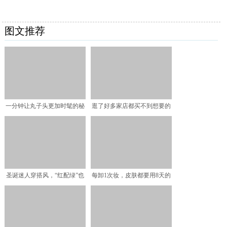
图文推荐
一分钟让丸子头更加时髦的秘
逛了好多家店都买不到想要的
密就在这里
棉服？这些好看的款式或
圣诞迷人穿搭风，“红配绿”也
每卸1次妆，皮肤都要用8天的
能穿出高级复古风
时间来恢复