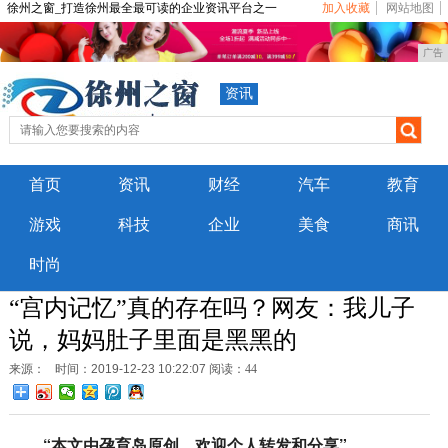
徐州之窗_打造徐州最全最可读的企业资讯平台之一
加入收藏
网站地图
广告
资讯
首页
资讯
财经
汽车
教育
游戏
科技
企业
美食
商讯
时尚
“宫内记忆”真的存在吗？网友：我儿子
说，妈妈肚子里面是黑黑的
来源：
时间：2019-12-23 10:22:07
阅读：44
“本文由孕育岛原创，欢迎个人转发和分享”