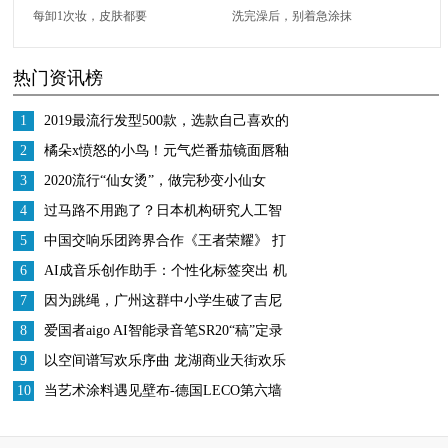
每卸1次妆，皮肤都要
洗完澡后，别着急涂抹
用8天的时间来恢复
身体乳，学会“这3点”，
热门资讯榜
皮肤光滑又白皙
1
2019最流行发型500款，选款自己喜欢的
美美跨年
2
橘朵x愤怒的小鸟！元气烂番茄镜面唇釉
3
2020流行“仙女烫”，做完秒变小仙女
4
过马路不用跑了？日本机构研究人工智
能指挥交通
5
中国交响乐团跨界合作《王者荣耀》 打
造中国数字文化IP
6
AI成音乐创作助手：个性化标签突出 机
遇挑战并存
7
因为跳绳，广州这群中小学生破了吉尼
斯世界纪录、跳进了大银屏
8
爱国者aigo AI智能录音笔SR20“稿”定录
音转文字 工作从未如此
9
以空间谱写欢乐序曲 龙湖商业天街欢乐
季全国开启
10
当艺术涂料遇见壁布-德国LECO第六墙