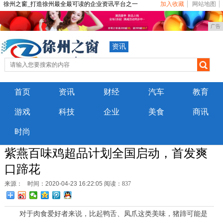
徐州之窗_打造徐州最全最可读的企业资讯平台之一
加入收藏
网站地图
广告
资讯
首页
资讯
财经
汽车
教育
游戏
科技
企业
美食
商讯
时尚
紫燕百味鸡超品计划全国启动，首发爽
口蹄花
来源：
时间：2020-04-23 16:22:05
阅读：837
对于肉食爱好者来说，比起鸭舌、凤爪这类美味，猪蹄可能是