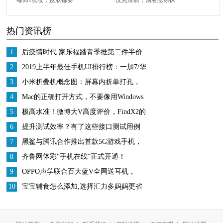
用8天的时间来恢复
身体乳，学会“这3点”，
热门资讯榜
皮肤光滑又白皙
1
后疫情时代 家乐福踏青季推第二件半价
迎报复性消费
2
2019上半年最佳手机UI排行榜：一加7/华
为领衔
3
小米折叠机概念图：屏幕内折单打孔，
后置双摄有2块屏幕
4
Mac的正确打开方式，不要像用Windows
一样用Mac
5
极高水准！微博大V高度评价，FindX2的
屏幕是如何炼成的？
6
提升测试效率？有了这些接口测试用例
+工具都不是问题
7
黑鲨与腾讯合作推出首款5G游戏手机，
但罗永浩没有来
8
齐鲁网体彩“手机在线”正式开通！
9
OPPO声学联合百大蓝V全网送耳机，
OPPO Enco W31开售成爆款
10
宝宝辅食怎么添加,选择汇力多妈妈更省
心