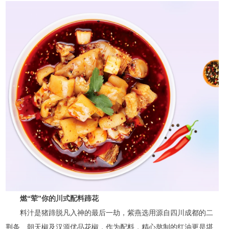
燃“荤”
你
的
川式配料
蹄花
料汁是猪蹄脱凡入神的最后一劫，紫燕选用源自四川成都的二
荆条、朝天椒及汉源优品花椒，作为配料，精心熬制的红油更是堪