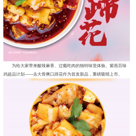
为给大家带来酸辣麻香、过瘾吃肉的独特味觉体验。紫燕百味
鸡超品计划——去大骨爽口蹄花作为首发新品，重磅吸睛上市。