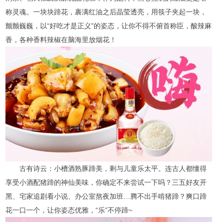
称灵魂。一块块蹄花，裹满红油之后晶莹透亮，用筷子夹起一块，
颤颤巍巍，以“好吃才是正义”的姿态，让你不得不俯首称臣，酸辣麻
香，各种香料辣椒在脑海里放烟花！
古有诗云：小槽酒熟豚蹄美，剩与儿童乐太平。连古人都懂得
享受小酒配猪蹄的神仙美味，你确定不来尝试一下吗？三五好友开
黑、宅家追剧看小说、办公室熬夜加班…腾不出手啃猪蹄？爽口蹄
花一口一个，让你姿态优雅，“乐”不停蹄~