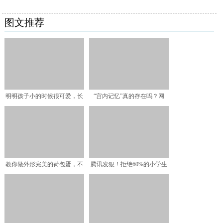
图文推荐
明明孩子小的时候很可爱，长
“宫内记忆”真的存在吗？网
大后却长“残”了，可能
友：我儿子说，妈妈肚子
教你做外形完美的荷包蛋，不
腾讯发狠！拒绝60%的小学生
用水煮，简单1步不破皮
玩游戏