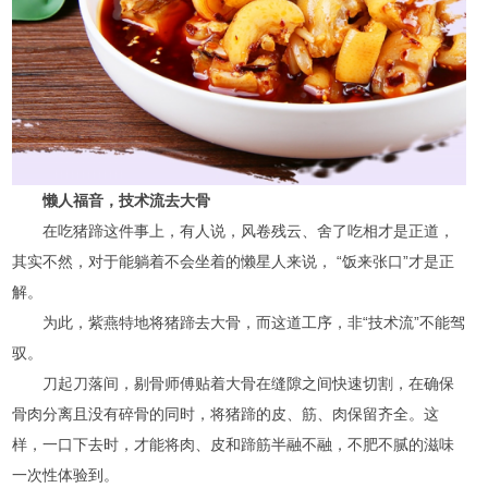
懒人福音，技术流去大骨
在吃猪蹄这件事上，有人说，风卷残云、舍了吃相才是正道，
其实不然，对于能躺着不会坐着的懒星人来说， “饭来张口”才是正
解。
为此，紫燕特地将猪蹄去大骨，而这道工序，非“技术流”不能驾
驭。
刀起刀落间，剔骨师傅贴着大骨在缝隙之间快速切割，在确保
骨肉分离且没有碎骨的同时，将猪蹄的皮、筋、肉保留齐全。这
样，一口下去时，才能将肉、皮和蹄筋半融不融，不肥不腻的滋味
一次性体验到。