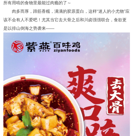
所有用啃的食物里最能过肉瘾的了～
肉多而厚，蹄筋香糯，满满的胶原蛋白，这样“迷人的小尤物”应
该不会有人不爱吧！尤其当它去大骨之后和川卤强强联合，食欲更
是以排山倒海之势袭来——