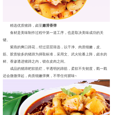
精选优质猪蹄，卤至
嫩滑
香弹
食材是美味制作过程中第一道工序，也是取决美味成功的关
键。
紫燕的爽口蹄花，经过层层筛选，以干净、肉质细嫩，皮、
筋、胶质较多的猪蹄为择取标准，采用文、武火轮番上阵，卤水的
鲜、香渗透进猪蹄之内，锁在皮肉之间。
成品的猪蹄耙软筋烂，半透明的蹄筋，柔软不失韧度，戳一戳
还会微微弹起，肉质细嫩弹爽，不带任何腥味~