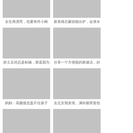
女生再漂亮，也要有件小棉
新英雄吕蒙技能出炉，会潜水
袄，怕冷的小姐姐不用怕啦
遁地还能召唤鲨鱼，大招
炒土豆丝总是粘锅，那是因为
分享一个方便面的新做法，好
没掌握技巧，如此去做好
吃又营养，美味的新高度
妈妈：高颜值也盖不住孩子
去北京我发现，满街都穿面包
的“土气”，混血儿乡下探
服花苞裤，一个比一个洋