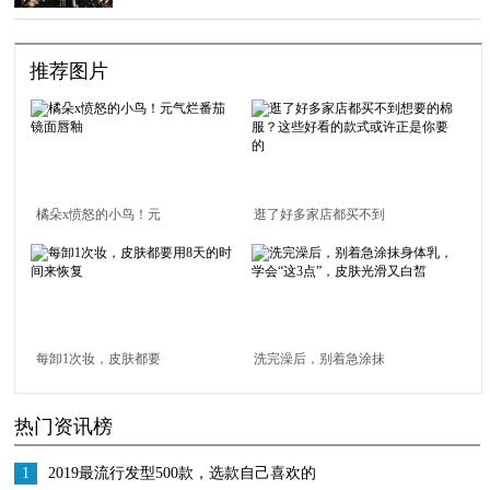
推荐图片
橘朵x愤怒的小鸟！元
逛了好多家店都买不到
气烂番茄镜面唇釉
想要的棉服？这些好看
的款式或许正是你要的
每卸1次妆，皮肤都要
洗完澡后，别着急涂抹
用8天的时间来恢复
身体乳，学会“这3点”，
热门资讯榜
皮肤光滑又白皙
1
2019最流行发型500款，选款自己喜欢的