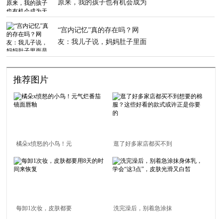
原来，我的孩子也有机会成为
天才
“宫内记忆”真的存在吗？网
友：我儿子说，妈妈肚子里面
是黑黑的
推荐图片
橘朵x愤怒的小鸟！元
逛了好多家店都买不到
气烂番茄镜面唇釉
想要的棉服？这些好看
的款式或许正是你要的
每卸1次妆，皮肤都要
洗完澡后，别着急涂抹