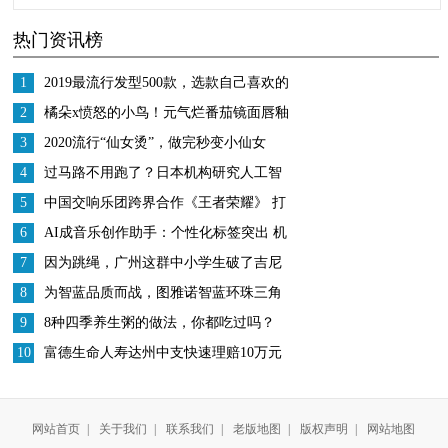
用8天的时间来恢复
身体乳，学会“这3点”，
热门资讯榜
皮肤光滑又白皙
1
2019最流行发型500款，选款自己喜欢的
美美跨年
2
橘朵x愤怒的小鸟！元气烂番茄镜面唇釉
3
2020流行“仙女烫”，做完秒变小仙女
4
过马路不用跑了？日本机构研究人工智
能指挥交通
5
中国交响乐团跨界合作《王者荣耀》 打
造中国数字文化IP
6
AI成音乐创作助手：个性化标签突出 机
遇挑战并存
7
因为跳绳，广州这群中小学生破了吉尼
斯世界纪录、跳进了大银屏
8
为智蓝品质而战，图雅诺智蓝环珠三角
巡回赛获五项第一
9
8种四季养生粥的做法，你都吃过吗？
10
富德生命人寿达州中支快速理赔10万元
重大疾病保险金
网站首页
|
关于我们
|
联系我们
|
老版地图
|
版权声明
|
网站地图