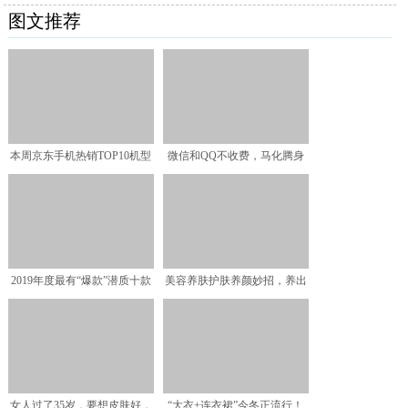
图文推荐
本周京东手机热销TOP10机型
微信和QQ不收费，马化腾身
家超2500亿，腾讯靠
2019年度最有“爆款”潜质十款
美容养肤护肤养颜妙招，养出
SUV，最后一款
水嫩滑嫩肌肤
女人过了35岁，要想皮肤好，
“大衣+连衣裙”今冬正流行！