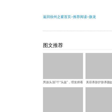
返回徐州之窗首页>推荐阅读>
旗龙
图文推荐
男孩头顶7个“头旋”，理发师看
美容养肤护肤养颜
哭了，网友：这孩子
水嫩滑嫩肌