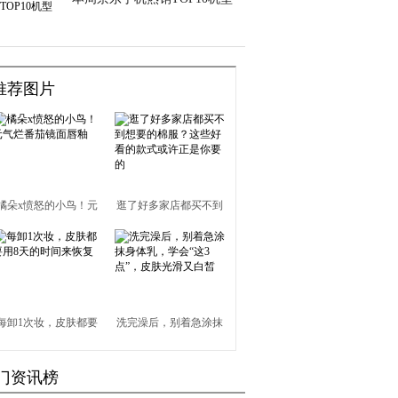
推荐图片
橘朵x愤怒的小鸟！元
逛了好多家店都买不到
气烂番茄镜面唇釉
想要的棉服？这些好看
的款式或许正是你要的
每卸1次妆，皮肤都要
洗完澡后，别着急涂抹
用8天的时间来恢复
身体乳，学会“这3点”，
门资讯榜
皮肤光滑又白皙