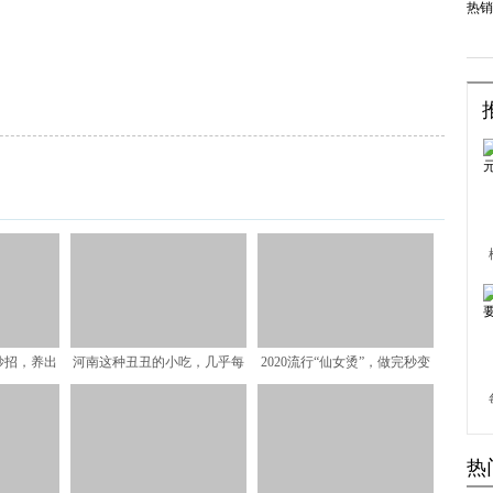
妙招，养出
河南这种丑丑的小吃，几乎每
2020流行“仙女烫”，做完秒变
肤
个集市都会有，管饱只要
小仙女
热