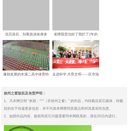
密就在这里
软糯，百吃不厌，口口都
洗完澡后，别着急涂抹身体
老牌国货治好了我烂了2年的
乳，学会“这3点”，皮肤
脸，还看那些外国货干啥
蓬勃发展的本溪二高中体育特
走进科学 共育文明——区市场
色教育
监管局组织学生和家长
徐州之窗版权及免责声明：
1、凡本网注明 “来源：***（非徐州之窗）” 的作品，均转载自其它媒体，转载
目的在于传递更多信息，并不代表本网赞同其观点和对其真实性负责。
2、如因作品内容、版权和其它问题需要同本网联系的，请在30日内进行。