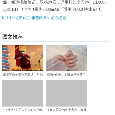
焦
，侧边指纹验证，双扬声器，适用杜比全景声，LDAC，
aptX HD，电池电量为3300mAh，适用 PD3.0 快速充电。
返回徐州之窗首页>推荐阅读>
山西信息港
图文推荐
谭卓穿旗袍美到不敢认，丝绒
精致+优雅，上班族秋季美甲
刺绣旗袍复古典雅，成熟
指南，拿走不谢！「沈阳
一分钟让丸子头更加时髦的秘
江南人最爱的冬至点心，鲜香