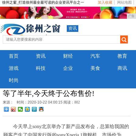
徐州之窗_打造徐州最全最可读的企业资讯平台之一
加入收藏
网站地图
广告
资讯
首页
资讯
财经
汽车
教育
游戏
科技
企业
美食
商讯
时尚
等了半年,今天终于公布售价!
来源：
时间：2020-10-22 04:00:15
阅读：802
今天早上sony北京举办了新产品发布会，总算给我国的
顾客产生了中国发行版的sonyXperia 1旗舰机，市场价为