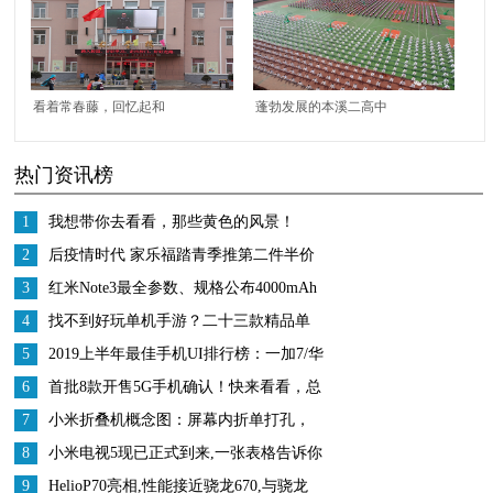
学校全体班主任
师并不期待，原来如此
看着常春藤，回忆起和
蓬勃发展的本溪二高中
老师一起生活的四年，
体育特色教育
热门资讯榜
好想再对她说句您好
1
我想带你去看看，那些黄色的风景！
2
后疫情时代 家乐福踏青季推第二件半价
迎报复性消费
3
红米Note3最全参数、规格公布4000mAh
超级电池
4
找不到好玩单机手游？二十三款精品单
机手机游戏合集推荐给你
5
2019上半年最佳手机UI排行榜：一加7/华
为领衔
6
首批8款开售5G手机确认！快来看看，总
有一款你喜欢
7
小米折叠机概念图：屏幕内折单打孔，
后置双摄有2块屏幕
8
小米电视5现已正式到来,一张表格告诉你
都有哪些具体提升
9
HelioP70亮相,性能接近骁龙670,与骁龙