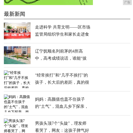
广告
最新新闻
走进科学 共育文明——区市场
监管局组织学生和家长走进食
品检测机构
辽宁抚顺名列前茅的4所高
中，高考成绩说话，谁能“拔
得头筹”？
“经常挨打”和“几乎不挨打”的
孩子，长大后的差距，真的很
明显
妈妈：高颜值也盖不住孩子
的“土气”，混血儿乡下探亲，
画风清奇
男孩头顶7个“头旋”，理发师
看哭了，网友：这孩子脾气好