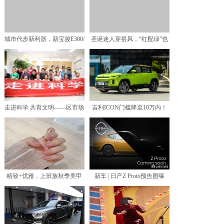
城市代步新利器，新宝骏E300/
圣诞迷人穿搭风，“红配绿”也
宏光MINI E
能穿出高级复古风
走进科学 共育文明——区市场
吉利ICON门槛降至10万内！
监管局组织学生和家长
新增3款车型，入门
精致+优雅，上班族秋季美甲
新车 | 日产Z Proto预告图曝
指南，拿走不谢！「沈阳
光，将于9月