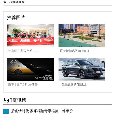
不了
推荐图片
走进科学 共育文明——
辽宁抚顺名列前茅的4
区市场监管局组织学生
所高中，高考成绩说
和家长走进食品检测机
话，谁能“拔得头筹”？
构
新车 | 日产Z Proto预告
自主品牌的"德比之
图曝光，将于9月16日
战"，长安CS75 PLUS
热门资讯榜
发布
对比哈弗H6
1
后疫情时代 家乐福踏青季推第二件半价