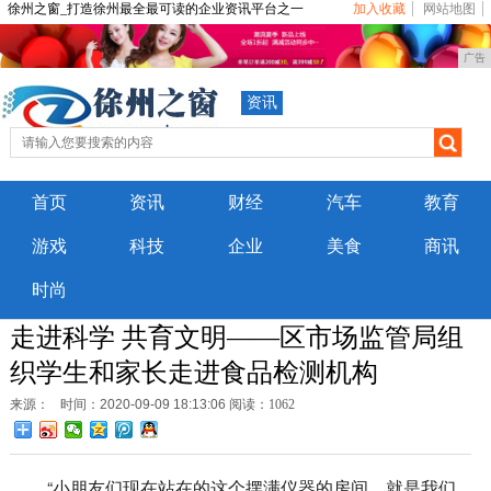
徐州之窗_打造徐州最全最可读的企业资讯平台之一
加入收藏
网站地图
广告
资讯
首页
资讯
财经
汽车
教育
游戏
科技
企业
美食
商讯
时尚
走进科学 共育文明——区市场监管局组
织学生和家长走进食品检测机构
来源：
时间：2020-09-09 18:13:06
阅读：1062
“小朋友们现在站在的这个摆满仪器的房间，就是我们