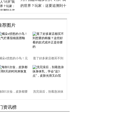
的世界？玩家：这要追溯到十
年前
推荐图片
橘朵x愤怒的小鸟！元
逛了好多家店都买不到
气烂番茄镜面唇釉
想要的棉服？这些好看
的款式或许正是你要的
每卸1次妆，皮肤都要
洗完澡后，别着急涂抹
用8天的时间来恢复
身体乳，学会“这3点”，
门资讯榜
皮肤光滑又白皙