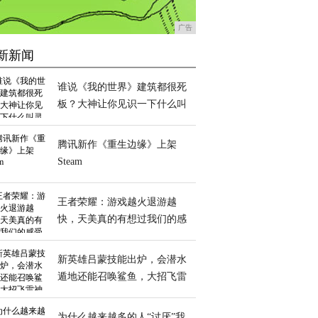
广告
新新闻
谁说《我的世界》建筑都很死
板？大神让你见识一下什么叫
灵动
腾讯新作《重生边缘》上架
Steam
王者荣耀：游戏越火退游越
快，天美真的有想过我们的感
受吗？
新英雄吕蒙技能出炉，会潜水
遁地还能召唤鲨鱼，大招飞雷
神酷爆了
为什么越来越多的人“讨厌”我