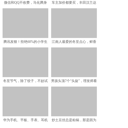
微信和QQ不收费，马化腾身
车主加价都要买，丰田汉兰达
家超2500亿，腾讯靠
为什么能持续火爆？
腾讯发狠！拒绝60%的小学生
江南人最爱的冬至点心，鲜香
玩游戏
软糯，百吃不厌，口口都
冬至节气，除了饺子，不妨试
男孩头顶7个“头旋”，理发师看
一试这馅料的包子，比吃
哭了，网友：这孩子
华为手机、平板、手表、耳机
炒土豆丝总是粘锅，那是因为
已国内第一，什么时候到
没掌握技巧，如此去做好