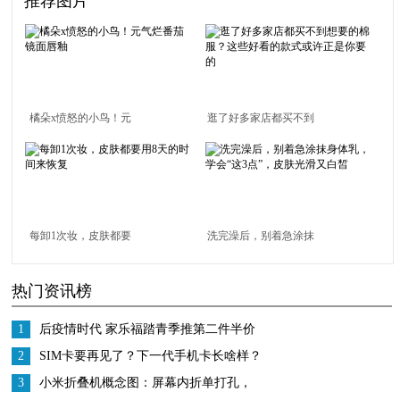
推荐图片
橘朵x愤怒的小鸟！元
逛了好多家店都买不到
气烂番茄镜面唇釉
想要的棉服？这些好看
的款式或许正是你要的
每卸1次妆，皮肤都要
洗完澡后，别着急涂抹
用8天的时间来恢复
身体乳，学会“这3点”，
热门资讯榜
皮肤光滑又白皙
1
后疫情时代 家乐福踏青季推第二件半价
迎报复性消费
2
SIM卡要再见了？下一代手机卡长啥样？
3
小米折叠机概念图：屏幕内折单打孔，