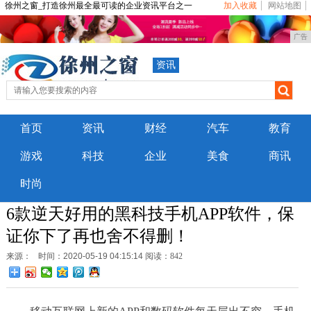
徐州之窗_打造徐州最全最可读的企业资讯平台之一
加入收藏
网站地图
广告
资讯
首页
资讯
财经
汽车
教育
游戏
科技
企业
美食
商讯
时尚
6款逆天好用的黑科技手机APP软件，保
证你下了再也舍不得删！
来源：
时间：2020-05-19 04:15:14
阅读：842