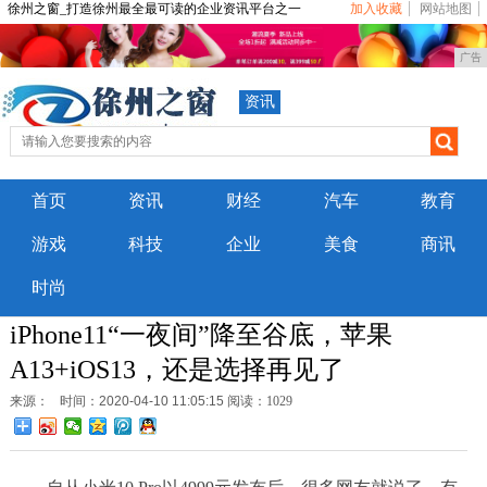
徐州之窗_打造徐州最全最可读的企业资讯平台之一
加入收藏
网站地图
广告
资讯
首页
资讯
财经
汽车
教育
游戏
科技
企业
美食
商讯
时尚
iPhone11“一夜间”降至谷底，苹果
A13+iOS13，还是选择再见了
来源：
时间：2020-04-10 11:05:15
阅读：1029