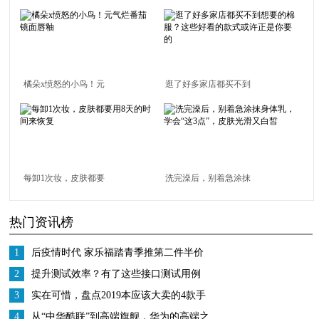
橘朵x愤怒的小鸟！元
逛了好多家店都买不到
气烂番茄镜面唇釉
想要的棉服？这些好看
的款式或许正是你要的
每卸1次妆，皮肤都要
洗完澡后，别着急涂抹
用8天的时间来恢复
身体乳，学会“这3点”，
热门资讯榜
皮肤光滑又白皙
1
后疫情时代 家乐福踏青季推第二件半价
迎报复性消费
2
提升测试效率？有了这些接口测试用例
+工具都不是问题
3
实在可惜，盘点2019本应该大卖的4款手
机
4
从“中华酷联”到高端旗舰，华为的高端之