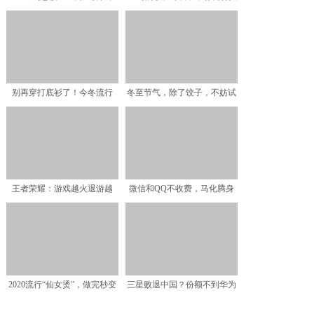
玩家和开发者之间高
工智能的音乐是艺术
别再穿打底衫了！今冬流行
冬至节气，除了饺子，不妨试
的“烟管领”，才是真时髦
一试这馅料的包子，比吃
王者荣耀：游戏越火退游越
微信和QQ不收费，马化腾身
快，天美真的有想过我们的
家超2500亿，腾讯靠
2020流行“仙女烫”，做完秒变
三星败退中国？份额不到华为
小仙女
零头，但去年却从国内赚