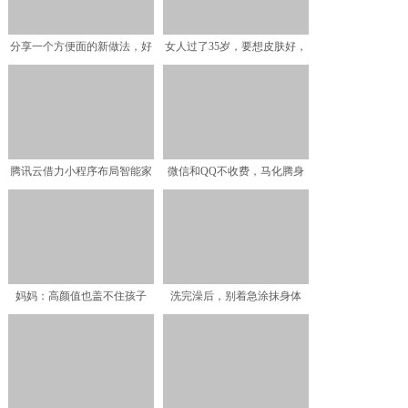
分享一个方便面的新做法，好
女人过了35岁，要想皮肤好，
吃又营养，美味的新高度
这4款“抗老”护肤品
腾讯云借力小程序布局智能家
微信和QQ不收费，马化腾身
居入口，正面迎战小米、
家超2500亿，腾讯靠
妈妈：高颜值也盖不住孩子
洗完澡后，别着急涂抹身体
的“土气”，混血儿乡下探
乳，学会“这3点”，皮肤