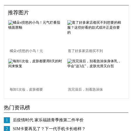
推荐图片
橘朵x愤怒的小鸟！元
逛了好多家店都买不到
气烂番茄镜面唇釉
想要的棉服？这些好看
的款式或许正是你要的
每卸1次妆，皮肤都要
洗完澡后，别着急涂抹
用8天的时间来恢复
身体乳，学会“这3点”，
热门资讯榜
皮肤光滑又白皙
1
后疫情时代 家乐福踏青季推第二件半价
迎报复性消费
2
SIM卡要再见了？下一代手机卡长啥样？