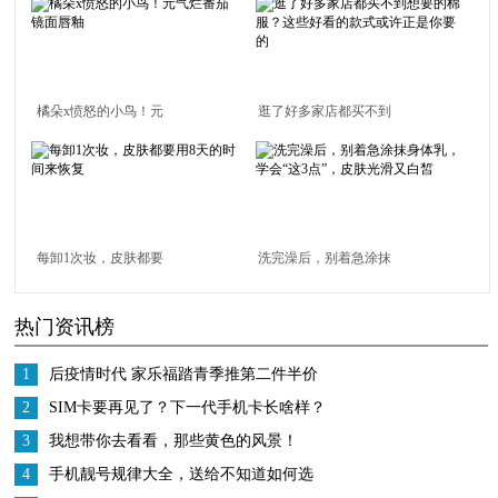
橘朵x愤怒的小鸟！元
逛了好多家店都买不到
气烂番茄镜面唇釉
想要的棉服？这些好看
的款式或许正是你要的
每卸1次妆，皮肤都要
洗完澡后，别着急涂抹
用8天的时间来恢复
身体乳，学会“这3点”，
热门资讯榜
皮肤光滑又白皙
1
后疫情时代 家乐福踏青季推第二件半价
迎报复性消费
2
SIM卡要再见了？下一代手机卡长啥样？
3
我想带你去看看，那些黄色的风景！
4
手机靓号规律大全，送给不知道如何选
号的你