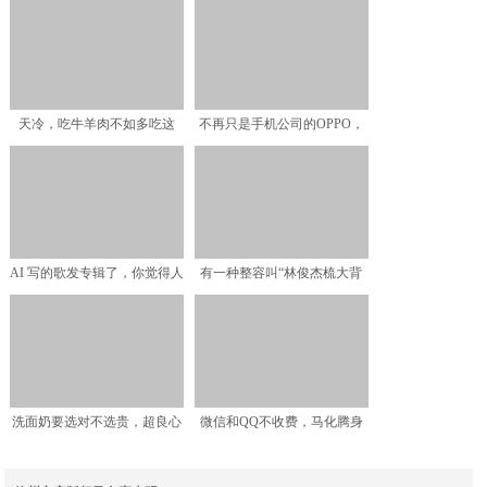
玩家和开发者之间高
居入口，正面迎战小米、
天冷，吃牛羊肉不如多吃这
不再只是手机公司的OPPO，
肉，10多块钱1斤，温和
又迈出了下一步
AI 写的歌发专辑了，你觉得人
有一种整容叫“林俊杰梳大背
工智能的音乐是艺术
头”！网友：风格大变，
洗面奶要选对不选贵，超良心
微信和QQ不收费，马化腾身
的5款国货洗面奶，让皮
家超2500亿，腾讯靠