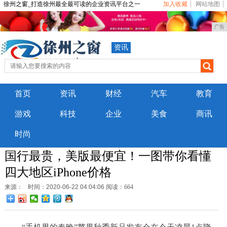
徐州之窗_打造徐州最全最可读的企业资讯平台之一
加入收藏
网站地图
广告
资讯
首页
资讯
财经
汽车
教育
游戏
科技
企业
美食
商讯
时尚
国行最贵，美版最便宜！一图带你看懂
四大地区iPhone价格
来源：
时间：2020-06-22 04:04:06
阅读：664